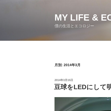
コ
ン
MY LIFE & 
テ
ン
僕の生活とエコロジー
ツ
へ
ス
キ
ッ
プ
月別: 2014年3月
投
2014年3月15日
稿
豆球をLEDにして
日: