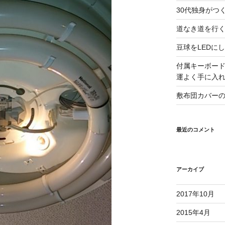
30代独身がつ
道なき道を行
豆球をLEDに
付属キーボー
運よく手に入
敷布団カバー
最近のコメント
アーカイブ
2017年10月
2015年4月