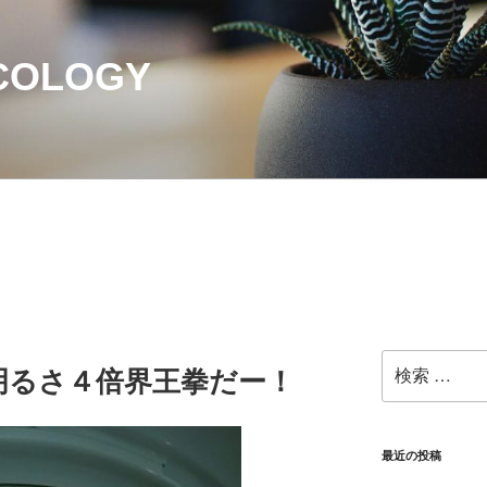
ECOLOGY
検
明るさ４倍界王拳だー！
索:
最近の投稿