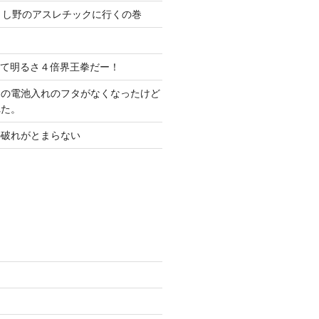
くし野のアスレチックに行くの巻
く
して明るさ４倍界王拳だー！
ドの電池入れのフタがなくなったけど
れた。
の破れがとまらない